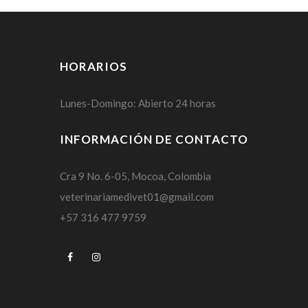
HORARIOS
Lunes-Domingo: Abierto 24 horas
INFORMACIÓN DE CONTACTO
Cra 9 No. 6-05, Mocoa, Colombia
veterinariamedivet01@gmail.com
+57 316 477 9759