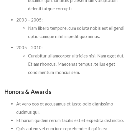
ducimus qui blanditiis praesentium voluptatum
deleniti atque corrupti.
2003 – 2005:
Nam libero tempore, cum soluta nobis est eligendi
optio cumque nihil impedit quo minus.
2005 – 2010:
Curabitur ullamcorper ultricies nisi. Nam eget dui.
Etiam rhoncus. Maecenas tempus, tellus eget
condimentum rhoncus sem.
Honors & Awards
At vero eos et accusamus et iusto odio dignissimo
ducimus qui.
Et harum quidem rerum facilis est et expedita distinctio.
Quis autem vel eum iure reprehenderit qui in ea