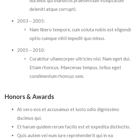
ducimus qui blanditiis praesentium voluptatum
deleniti atque corrupti.
2003 – 2005:
Nam libero tempore, cum soluta nobis est eligendi
optio cumque nihil impedit quo minus.
2005 – 2010:
Curabitur ullamcorper ultricies nisi. Nam eget dui.
Etiam rhoncus. Maecenas tempus, tellus eget
condimentum rhoncus sem.
Honors & Awards
At vero eos et accusamus et iusto odio dignissimo
ducimus qui.
Et harum quidem rerum facilis est et expedita distinctio.
Quis autem vel eum iure reprehenderit qui in ea