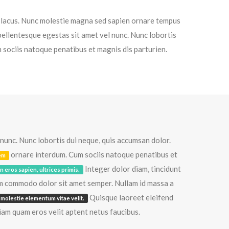
el lacus. Nunc molestie magna sed sapien ornare tempus
 pellentesque egestas sit amet vel nunc. Nunc lobortis
sociis natoque penatibus et magnis dis parturien.
 nunc. Nunc lobortis dui neque, quis accumsan dolor.
ornare interdum. Cum sociis natoque penatibus et
em
Integer dolor diam, tincidunt
in eros sapien, ultrices primis.
um commodo dolor sit amet semper. Nullam id massa a
Quisque laoreet eleifend
 molestie elementum vitae velit.
iam quam eros velit aptent netus faucibus.