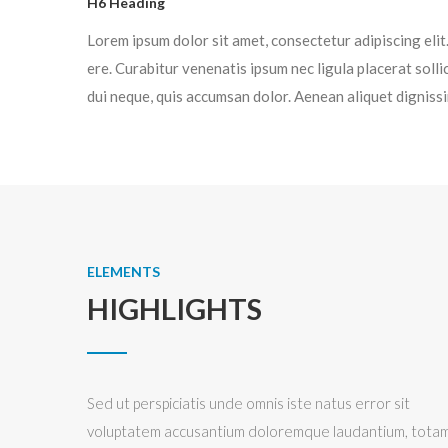
H6 Heading
Lorem ipsum dolor sit amet, consectetur adipiscing eli
ere. Curabitur venenatis ipsum nec ligula placerat soll
dui neque, quis accumsan dolor. Aenean aliquet digniss
ELEMENTS
HIGHLIGHTS
Sed ut perspiciatis unde omnis iste natus error sit
voluptatem accusantium doloremque laudantium, tota