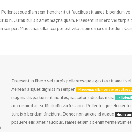
t. Pellentesque diam sem, hendrerit ut faucibus sit amet, bibendum v
icitudin. Curabitur sit amet magna quam. Praesent in libero vel turpis
im semper. Maecenas ullamcorper est vitae sem ornare interdum. Cum 
Praesent in libero vel turpis pellentesque egestas sit amet vel
Aenean aliquet dignissim semper.
Maecenas ullamcorper est vitae s
magnis dis parturient montes, nascetur ridiculus mus.
Sollicitud
ac euismod ac, sollicitudin varius ante. Pellentesque element
turpis bibendum tincidunt. Donec non augue id augue
dignissim
posuere elis amet faucibus. fames etiam sit enim fermentum et
m