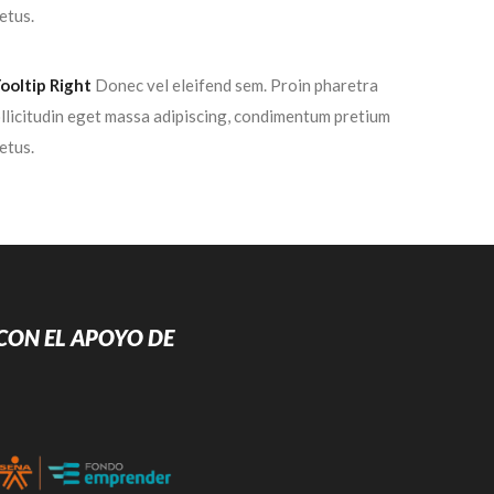
etus.
ooltip Right
Donec vel eleifend sem. Proin pharetra
ollicitudin eget massa adipiscing, condimentum pretium
etus.
CON EL APOYO DE