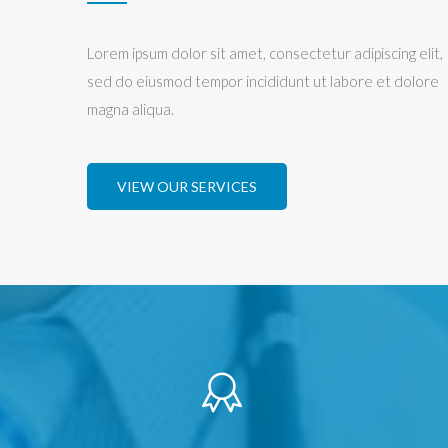
Lorem ipsum dolor sit amet, consectetur adipiscing elit,
sed do eiusmod tempor incididunt ut labore et dolore
magna aliqua.
VIEW OUR SERVICES