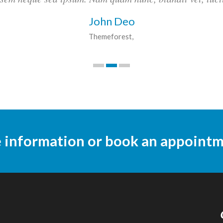
John Deo
Themeforest
e information or book an appoint