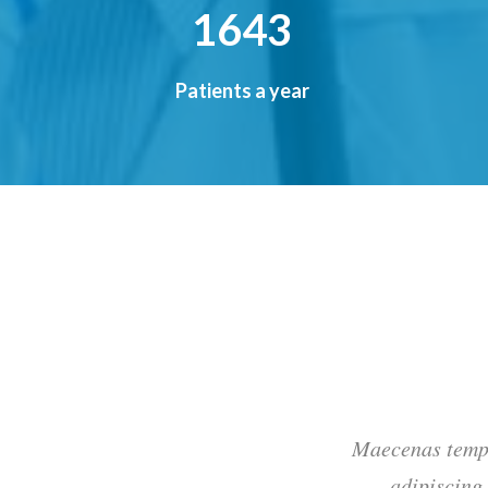
2046
Patients a year
m quam semper libero, sit amet
Maecenas tempu
andit vel, luctus pulvinar,
adipiscing