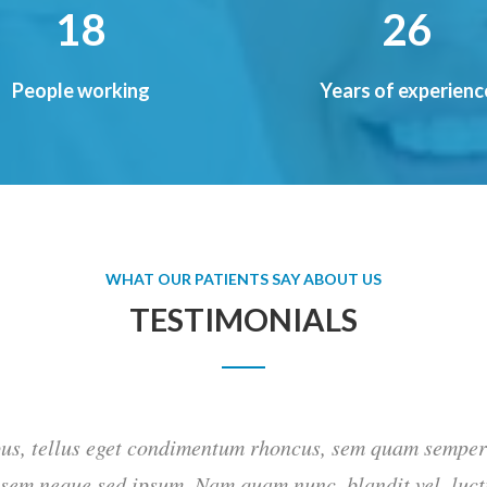
22
32
People working
Years of experienc
WHAT OUR PATIENTS SAY ABOUT US
TESTIMONIALS
s, tellus eget condimentum rhoncus, sem quam semper l
 sem neque sed ipsum. Nam quam nunc, blandit vel, luct