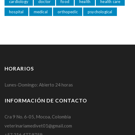
cardiology
doctor
food
health
health care
hospital
medical
orthopedic
psychological
HORARIOS
Lunes-Domingo: Abierto 24 horas
INFORMACIÓN DE CONTACTO
Cra 9 No. 6-05, Mocoa, Colombia
veterinariamedivet01@gmail.com
+57 316 477 9759