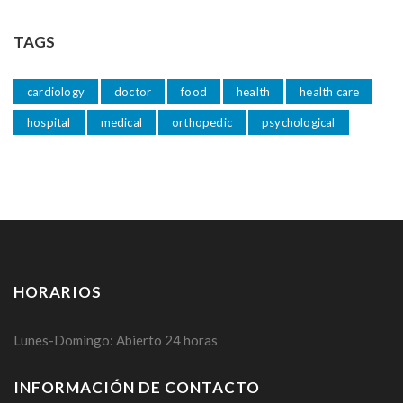
TAGS
cardiology
doctor
food
health
health care
hospital
medical
orthopedic
psychological
HORARIOS
Lunes-Domingo: Abierto 24 horas
INFORMACIÓN DE CONTACTO