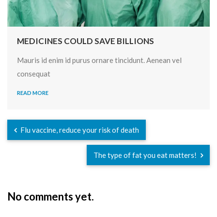
MEDICINES COULD SAVE BILLIONS
Mauris id enim id purus ornare tincidunt. Aenean vel
consequat
READ MORE
Flu vaccine, reduce your risk of death
The type of fat you eat matters!
No comments yet.