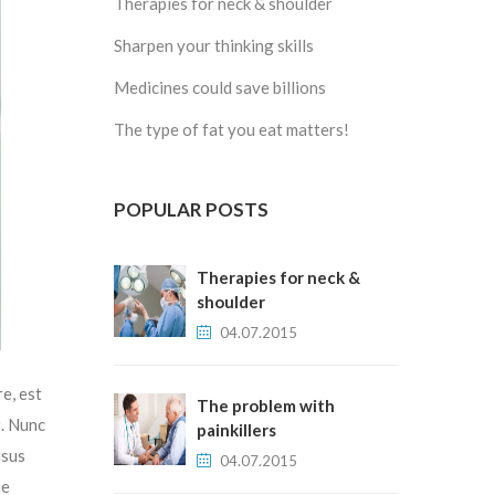
Therapies for neck & shoulder
Sharpen your thinking skills
Medicines could save billions
The type of fat you eat matters!
POPULAR POSTS
Therapies for neck &
shoulder
04.07.2015
e, est
The problem with
t. Nunc
painkillers
isus
04.07.2015
ae