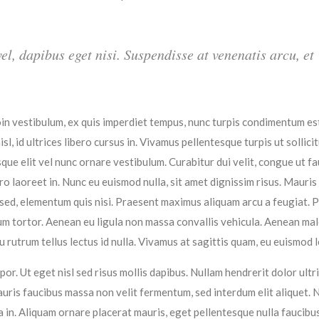
vel, dapibus eget nisi. Suspendisse at venenatis arcu, et
in vestibulum, ex quis imperdiet tempus, nunc turpis condimentum est
, id ultrices libero cursus in. Vivamus pellentesque turpis ut sollici
e elit vel nunc ornare vestibulum. Curabitur dui velit, congue ut fa
ero laoreet in. Nunc eu euismod nulla, sit amet dignissim risus. Mauris
 sed, elementum quis nisi. Praesent maximus aliquam arcu a feugiat. P
 tortor. Aenean eu ligula non massa convallis vehicula. Aenean ma
u rutrum tellus lectus id nulla. Vivamus at sagittis quam, eu euismod l
r. Ut eget nisl sed risus mollis dapibus. Nullam hendrerit dolor ultr
uris faucibus massa non velit fermentum, sed interdum elit aliquet. N
in. Aliquam ornare placerat mauris, eget pellentesque nulla faucibus