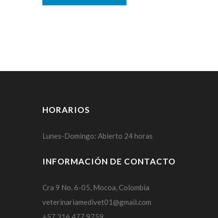
HORARIOS
Lunes-Domingo: Abierto 24 horas
INFORMACIÓN DE CONTACTO
Cra 9 No. 6-05, Mocoa, Colombia
veterinariamedivet01@gmail.com
+57 316 477 9759