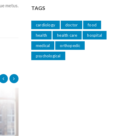
gue metus.
TAGS
cardiology
doctor
food
health
health care
hospital
medical
orthopedic
psychological