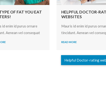
TYPE OF FAT YOU EAT
HELPFUL DOCTOR-RA
TERS!
WEBSITES
 id enim id purus ornare
Mauris id enim id purus orna
unt. Aenean vel consequat
tincidunt. Aenean vel conse
MORE
READ MORE
Helpful Doctor-rating we