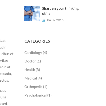
Sharpen your thinking
skills
04.07.2015
, at
CATEGORIES
tudin
Cardiology
(4)
ucibus et,
 vitae
Doctor
(1)
roin at
Health
(8)
lesuada,
Medical
(4)
ectus.
Orthopedic
(1)
icies
Psychological
(1)
ulla
 sed.