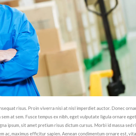
sequat risus. Proin viverra nisi at nisl imperdiet auctor. Donec ornar
im sem at sem. Fusce tempus ex nibh, eget vulputate ligula ornare ege
magna ipsum, sit amet pretium risus dictum cursus. Morbi id massa sed r
em ac, maximus efficitur sapien. Aenean condimentum ornare est, vit