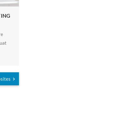
TING
CALCIUM PROTECT YOUR
BONES
re
Mauris id enim id purus ornare
quat
tincidunt. Aenean vel consequat
READ MORE
bsites